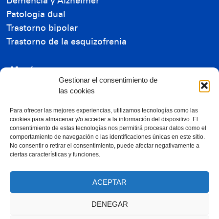
Demencia y Alzheimer
Patología dual
Trastorno bipolar
Trastorno de la esquizofrenia
Menú
Gestionar el consentimiento de
Residencia de Mayores
las cookies
Residencia de Enfermos Mentales
Reconocimientos
Para ofrecer las mejores experiencias, utilizamos tecnologías como las
cookies para almacenar y/o acceder a la información del dispositivo. El
Ayudas económicas
consentimiento de estas tecnologías nos permitirá procesar datos como el
comportamiento de navegación o las identificaciones únicas en este sitio.
Contacta con nosotros
No consentir o retirar el consentimiento, puede afectar negativamente a
ciertas características y funciones.
RGPD
ACEPTAR
Trabaja con nosotros
DENEGAR