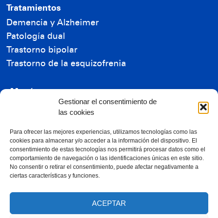
Tratamientos
Demencia y Alzheimer
Patología dual
Trastorno bipolar
Trastorno de la esquizofrenia
Menú
Gestionar el consentimiento de
Residencia de Mayores
las cookies
Residencia de Enfermos Mentales
Reconocimientos
Para ofrecer las mejores experiencias, utilizamos tecnologías como las
cookies para almacenar y/o acceder a la información del dispositivo. El
Ayudas económicas
consentimiento de estas tecnologías nos permitirá procesar datos como el
comportamiento de navegación o las identificaciones únicas en este sitio.
Contacta con nosotros
No consentir o retirar el consentimiento, puede afectar negativamente a
ciertas características y funciones.
RGPD
ACEPTAR