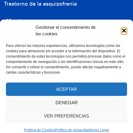
Trastorno de la esquizofrenia
Menú
Gestionar el consentimiento de
Residencia de Mayores
las cookies
Residencia de Enfermos Mentales
Reconocimientos
Para ofrecer las mejores experiencias, utilizamos tecnologías como las
cookies para almacenar y/o acceder a la información del dispositivo. El
Ayudas económicas
consentimiento de estas tecnologías nos permitirá procesar datos como el
comportamiento de navegación o las identificaciones únicas en este sitio.
Contacta con nosotros
No consentir o retirar el consentimiento, puede afectar negativamente a
ciertas características y funciones.
RGPD
ACEPTAR
Trabaja con nosotros
DENEGAR
VER PREFERENCIAS
© 2023, todos los derechos reservados
Política de Cookies
Política de privacidad
Aviso Legal