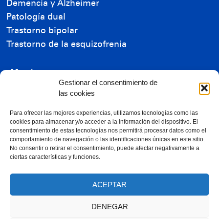
Demencia y Alzheimer
Patología dual
Trastorno bipolar
Trastorno de la esquizofrenia
Menú
Gestionar el consentimiento de
Residencia de Mayores
las cookies
Residencia de Enfermos Mentales
Reconocimientos
Para ofrecer las mejores experiencias, utilizamos tecnologías como las
cookies para almacenar y/o acceder a la información del dispositivo. El
Ayudas económicas
consentimiento de estas tecnologías nos permitirá procesar datos como el
comportamiento de navegación o las identificaciones únicas en este sitio.
Contacta con nosotros
No consentir o retirar el consentimiento, puede afectar negativamente a
ciertas características y funciones.
RGPD
ACEPTAR
Trabaja con nosotros
DENEGAR