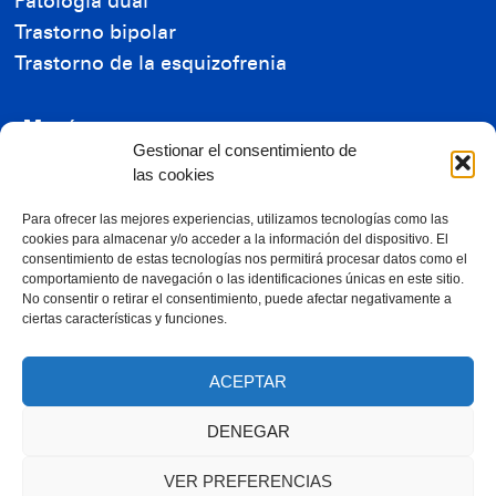
Patología dual
Trastorno bipolar
Trastorno de la esquizofrenia
Menú
Gestionar el consentimiento de
Residencia de Mayores
las cookies
Residencia de Enfermos Mentales
Reconocimientos
Para ofrecer las mejores experiencias, utilizamos tecnologías como las
cookies para almacenar y/o acceder a la información del dispositivo. El
Ayudas económicas
consentimiento de estas tecnologías nos permitirá procesar datos como el
comportamiento de navegación o las identificaciones únicas en este sitio.
Contacta con nosotros
No consentir o retirar el consentimiento, puede afectar negativamente a
ciertas características y funciones.
RGPD
ACEPTAR
Trabaja con nosotros
DENEGAR
VER PREFERENCIAS