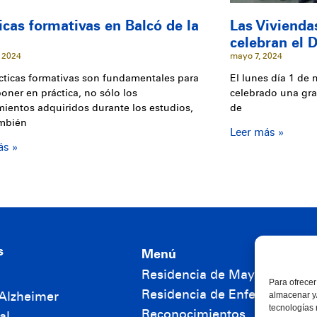
icas formativas en Balcó de la
Las Vivienda
r
celebran el D
 2024
mayo 7, 2024
cticas formativas son fundamentales para
El lunes día 1 de 
oner en práctica, no sólo los
celebrado una gra
ientos adquiridos durante los estudios,
de
ambién
Leer más »
ás »
s
Menú
Residencia de Mayores
Para ofrecer
Residencia de Enfermos Men
Alzheimer
almacenar y/
tecnologías
Reconocimientos
al